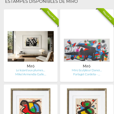
ESTAMPES DISPONIBLES DE MIRÓ
Nouveau
Nouveau
Miró
Miró
Le lezard aux plumes…
Miro Sculpteur Danoi…
Mikel Armendia Galle…
Forlaget Cordelia - …