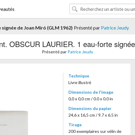
eautés
 signée de Joan Miró (GLM 1962)
Présenté par
Patrice Jeudy
nt. OBSCUR LAURIER. 1 eau-forte signée
Présenté par
Patrice Jeudy
Technique
Livre illustré
Dimensions de l'image
0,0 x 0,0 cm / 0.0 x 0.0 in
Dimensions du papier
24,6 x 16,5 cm / 9.7 x 6.5 in
Tirage
200 exemplaires sur vélin de