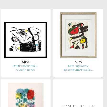
Miró
Miró
Untitled (Série Mall…
Miro Engraver V
Gutan Fine Art
Epicentrum Art Galle…
TOUTES LES