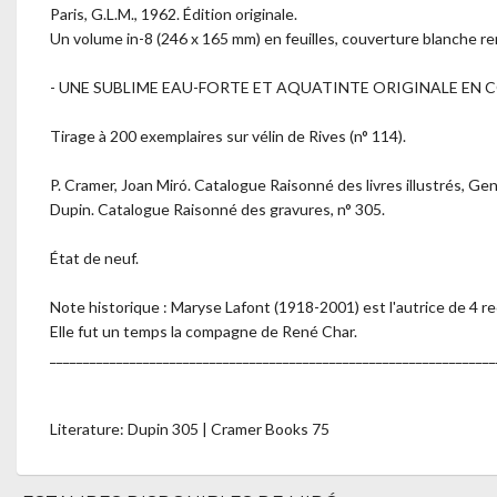
Paris, G.L.M., 1962. Édition originale.
Un volume in-8 (246 x 165 mm) en feuilles, couverture blanche r
- UNE SUBLIME EAU-FORTE ET AQUATINTE ORIGINALE EN 
Tirage à 200 exemplaires sur vélin de Rives (n° 114).
P. Cramer, Joan Miró. Catalogue Raisonné des livres illustrés, Ge
Dupin. Catalogue Raisonné des gravures, n° 305.
État de neuf.
Note historique : Maryse Lafont (1918-2001) est l'autrice de 4 r
Elle fut un temps la compagne de René Char.
___________________________________________________________________
Literature: Dupin 305 | Cramer Books 75