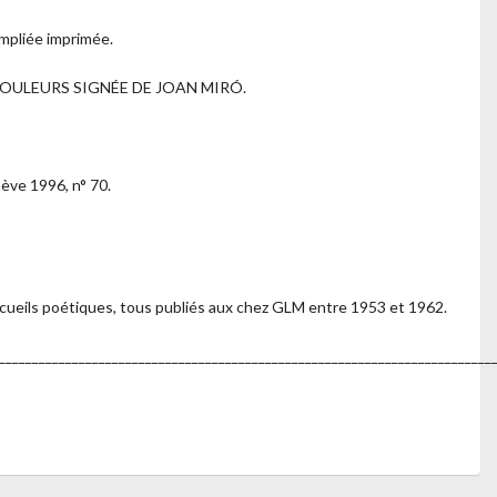
empliée imprimée.
COULEURS SIGNÉE DE JOAN MIRÓ.
nève 1996, n° 70.
ecueils poétiques, tous publiés aux chez GLM entre 1953 et 1962.
__________________________________________________________________________