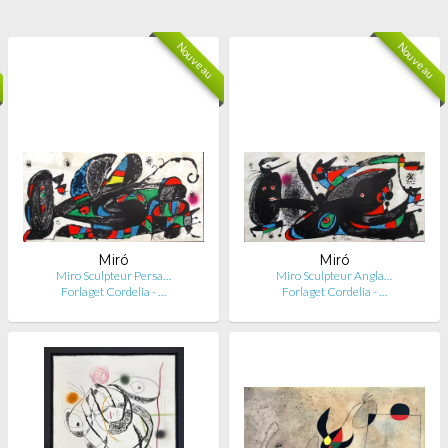
Nouveau
Nouveau
Miró
Miró
Miro Sculpteur Persa…
Miro Sculpteur Angla…
Forlaget Cordelia - …
Forlaget Cordelia - …