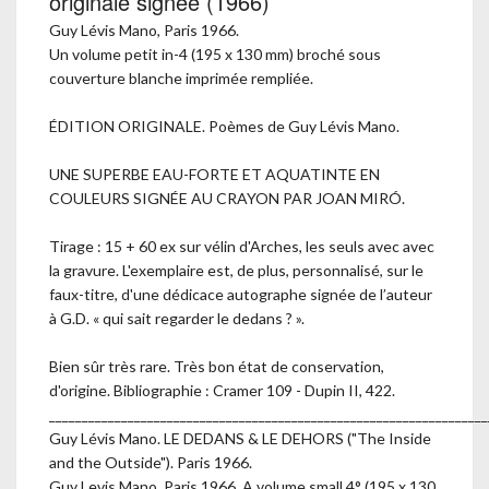
originale signée (1966)
Guy Lévis Mano, Paris 1966.
Un volume petit in-4 (195 x 130 mm) broché sous
couverture blanche imprimée rempliée.
ÉDITION ORIGINALE. Poèmes de Guy Lévis Mano.
UNE SUPERBE EAU-FORTE ET AQUATINTE EN
COULEURS SIGNÉE AU CRAYON PAR JOAN MIRÓ.
Tirage : 15 + 60 ex sur vélin d'Arches, les seuls avec avec
la gravure. L'exemplaire est, de plus, personnalisé, sur le
faux-titre, d'une dédicace autographe signée de l’auteur
à G.D. « qui sait regarder le dedans ? ».
Bien sûr très rare. Très bon état de conservation,
d'origine. Bibliographie : Cramer 109 - Dupin II, 422.
___________________________________________________________________
Guy Lévis Mano. LE DEDANS & LE DEHORS ("The Inside
and the Outside"). Paris 1966.
Guy Levis Mano, Paris 1966. A volume small 4° (195 x 130