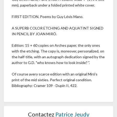
mm), paperback under a folded printed white cover.
FIRST EDITION. Poems by Guy Lévis Mano.
A SUPERB COLOR ETCHING AND AQUATINT SIGNED
IN PENCIL BY JOAN MIRÓ.
Edition: 15 + 60 copies on Arches paper, the only ones
with the etching. The copy is, moreover, personalized, on
the half-title, with an autograph dedication signed by the
author to G.D. "who knows how to look inside? ".
Of course avery scarce edition with an original Miró's
print of the mid sixties. Perfect original condition.
Bibliography: Cramer 109 - Dupin II, 422.
Contactez
Patrice Jeudy