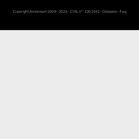
Copyright Amorosart 2008 - 2026 - CNIL n° : 1301442 -
Glossaire
-
F.a.q