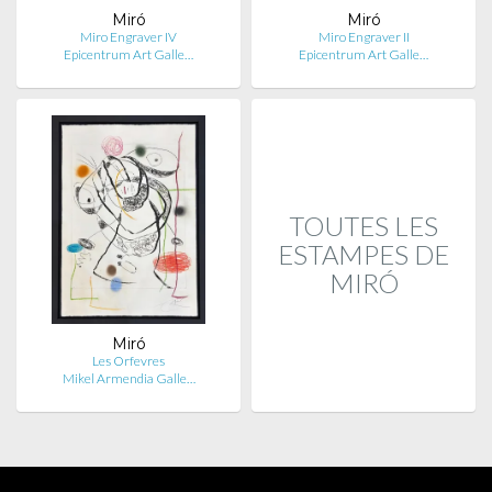
Miró
Miró
Miro Engraver IV
Miro Engraver II
Epicentrum Art Galle…
Epicentrum Art Galle…
TOUTES LES
ESTAMPES DE
MIRÓ
Miró
Les Orfevres
Mikel Armendia Galle…