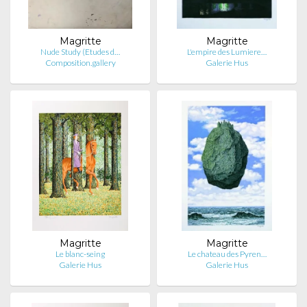
Magritte
Magritte
Nude Study (Etudes d…
L'empire des Lumiere…
Composition.gallery
Galerie Hus
Magritte
Magritte
Le blanc-seing
Le chateau des Pyren…
Galerie Hus
Galerie Hus