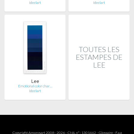
Ideelart
Ideelart
TOUTES LES
ESTAMPES DE
LEE
Lee
Emotional color char…
Ideelart
Copyright Amorosart 2008 - 2026 - CNIL n° : 1301442 -
Glossaire
-
F.a.q