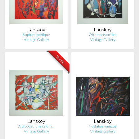
Lanskoy
Lanskoy
Rupture poétique
Objet sans ombre
Vintage Gallery
Vintage Gallery
Vendu
Lanskoy
Lanskoy
A propos d'une calom…
Nostalgie vaincue
Vintage Gallery
Vintage Gallery