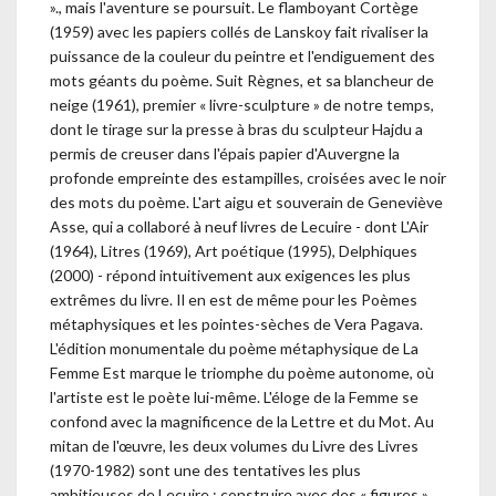
»., mais l'aventure se poursuit. Le flamboyant Cortège
(1959) avec les papiers collés de Lanskoy fait rivaliser la
puissance de la couleur du peintre et l'endiguement des
mots géants du poème. Suit Règnes, et sa blancheur de
neige (1961), premier « livre-sculpture » de notre temps,
dont le tirage sur la presse à bras du sculpteur Hajdu a
permis de creuser dans l'épais papier d'Auvergne la
profonde empreinte des estampilles, croisées avec le noir
des mots du poème. L'art aigu et souverain de Geneviève
Asse, qui a collaboré à neuf livres de Lecuire - dont L'Air
(1964), Litres (1969), Art poétique (1995), Delphiques
(2000) - répond intuitivement aux exigences les plus
extrêmes du livre. Il en est de même pour les Poèmes
métaphysiques et les pointes-sèches de Vera Pagava.
L'édition monumentale du poème métaphysique de La
Femme Est marque le triomphe du poème autonome, où
l'artiste est le poète lui-même. L'éloge de la Femme se
confond avec la magnificence de la Lettre et du Mot. Au
mitan de l'œuvre, les deux volumes du Livre des Livres
(1970-1982) sont une des tentatives les plus
ambitieuses de Lecuire : construire avec des « figures »