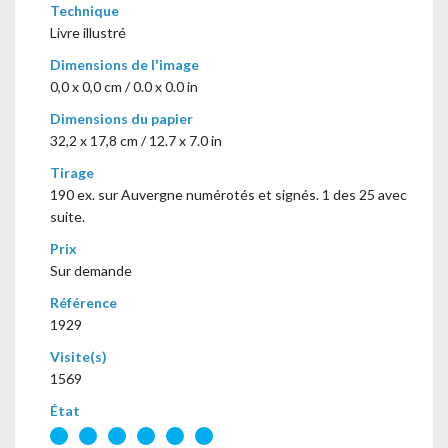
Technique
Livre illustré
Dimensions de l'image
0,0 x 0,0 cm / 0.0 x 0.0 in
Dimensions du papier
32,2 x 17,8 cm / 12.7 x 7.0 in
Tirage
190 ex. sur Auvergne numérotés et signés. 1 des 25 avec
suite.
Prix
Sur demande
Référence
1929
Visite(s)
1569
État