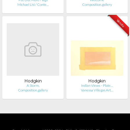
Michael Lisi / Conte…
Composition.gallery
Vendu
Hodgkin
Hodgkin
A Storm,
Indian Views – Plate…
Composition.gallery
Vanessa Villegas Art…