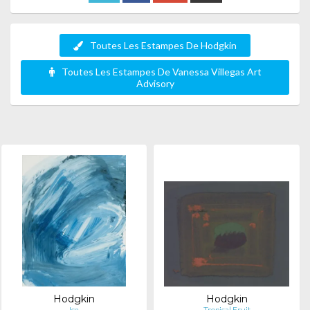
Toutes Les Estampes De Hodgkin
Toutes Les Estampes De Vanessa Villegas Art
Advisory
Hodgkin
Hodgkin
Ice
Tropical Fruit