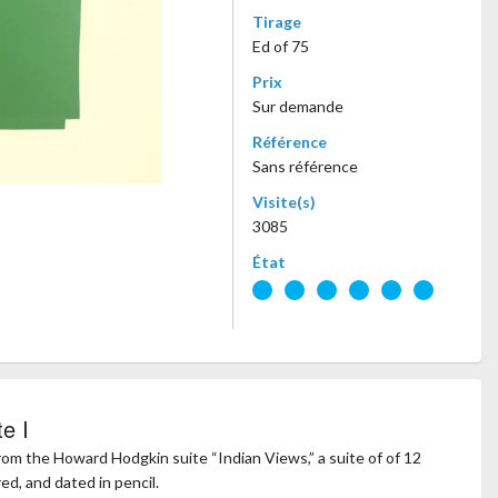
Tirage
Ed of 75
Prix
Sur demande
Référence
Sans référence
Visite(s)
3085
État
e I
om the Howard Hodgkin suite “Indian Views,” a suite of of 12
ed, and dated in pencil.