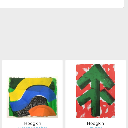
Hodgkin
Hodgkin
Put Out More Flags
Welcome