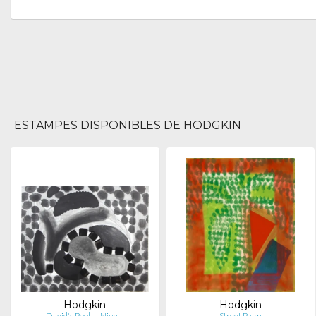
ESTAMPES DISPONIBLES DE HODGKIN
Hodgkin
Hodgkin
David's Pool at Nigh…
Street Palm