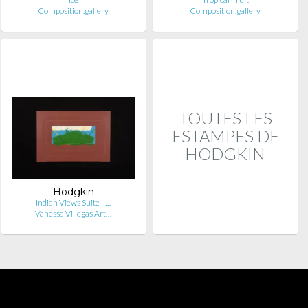
Composition.gallery
Composition.gallery
TOUTES LES
ESTAMPES DE
HODGKIN
Hodgkin
Indian Views Suite –…
Vanessa Villegas Art…