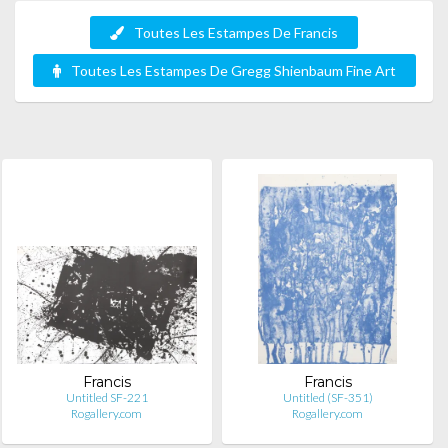
Toutes Les Estampes De Francis
Toutes Les Estampes De Gregg Shienbaum Fine Art
Francis
Francis
Untitled SF-221
Untitled (SF-351)
Rogallery.com
Rogallery.com