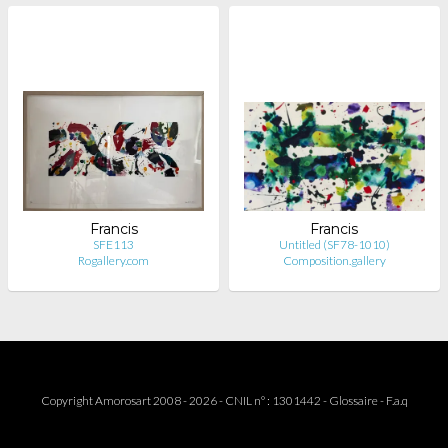
Francis
Francis
SFE113
Untitled (SF78-1010)
Rogallery.com
Composition.gallery
Copyright Amorosart 2008 - 2026 - CNIL n° : 1301442 -
Glossaire
-
F.a.q