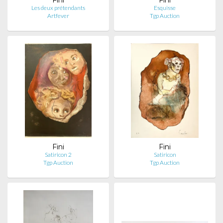
Les deux prétendants
Esquisse
Artfever
Tgp Auction
Fini
Fini
Satiricon 2
Satiricon
Tgp Auction
Tgp Auction