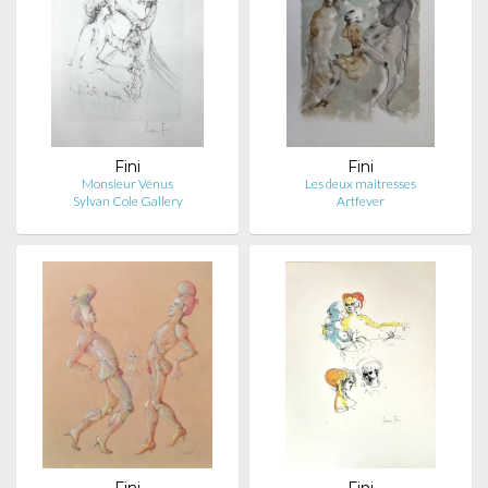
Fini
Fini
Monsieur Vénus
Les deux maitresses
Sylvan Cole Gallery
Artfever
Fini
Fini