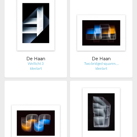
De Haan
De Haan
Wellicht 3
Two bridged squares …
Ideelart
Ideelart