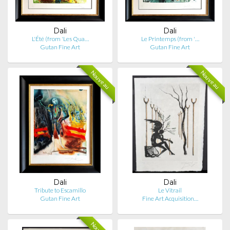
Dali
Dali
L'Été (from 'Les Qua…
Le Printemps (from '…
Gutan Fine Art
Gutan Fine Art
Nouveau
Nouveau
Dali
Dali
Tribute to Escamillo
Le Vitrail
Gutan Fine Art
Fine Art Acquisition…