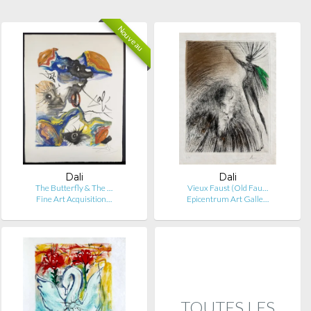
Nouveau
Dali
Dali
The Butterfly & The …
Vieux Faust (Old Fau…
Fine Art Acquisition…
Epicentrum Art Galle…
TOUTES LES