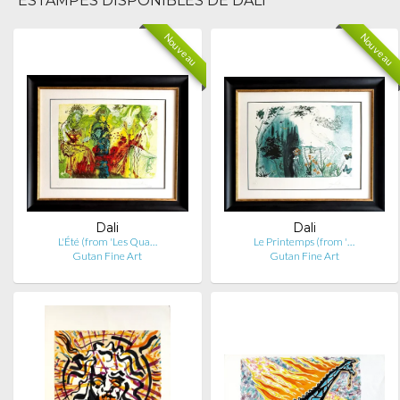
ESTAMPES DISPONIBLES DE DALI
Nouveau
Nouveau
Dali
Dali
L'Été (from 'Les Qua…
Le Printemps (from '…
Gutan Fine Art
Gutan Fine Art