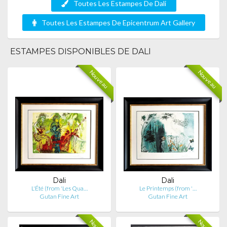
Toutes Les Estampes De Dali
Toutes Les Estampes De Epicentrum Art Gallery
ESTAMPES DISPONIBLES DE DALI
Nouveau
Nouveau
Dali
Dali
L'Été (from 'Les Qua…
Le Printemps (from '…
Gutan Fine Art
Gutan Fine Art