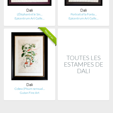
Dali
Dali
L’Éléphant et le Sin…
Portrait of la Fonta…
Epicentrum Art Galle…
Epicentrum Art Galle…
Nouveau
TOUTES LES
ESTAMPES DE
DALI
Dali
Cobea (Pisum sensual…
Gutan Fine Art