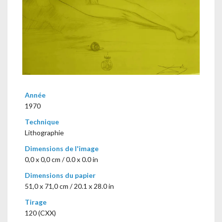
Année
1970
Technique
Lithographie
Dimensions de l'image
0,0 x 0,0 cm / 0.0 x 0.0 in
Dimensions du papier
51,0 x 71,0 cm / 20.1 x 28.0 in
Tirage
120 (CXX)