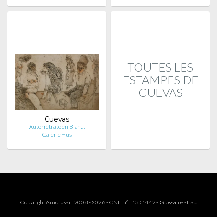
TOUTES LES
ESTAMPES DE
CUEVAS
Cuevas
Autorretrato en Blan…
Galerie Hus
Copyright Amorosart 2008 - 2026 - CNIL n° : 1301442 -
Glossaire
-
F.a.q