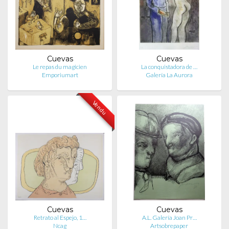
Cuevas
Cuevas
Le repas du magicien
La conquistadora de …
Emporiumart
Galería La Aurora
Vendu
Cuevas
Cuevas
Retrato al Espejo, 1…
A.L. Galería Joan Pr…
Ncag
Artsobrepaper