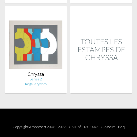
TOUTES LES
ESTAMPES DE
CHRYSSA
Chryssa
Series 2
Rogallery.com
Copyright Amorosart 2008 - 2026 - CNIL n° : 1301442 -
Glossaire
-
F.a.q