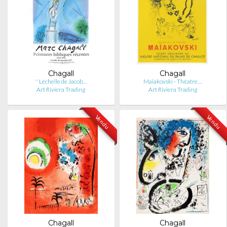
Chagall
Chagall
'' Léchelle de Jacob…
Maïakovski - Théatre…
Art Riviera Trading
Art Riviera Trading
Vendu
Vendu
Chagall
Chagall