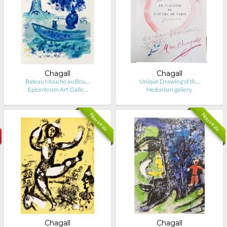
Chagall
Chagall
Bateau Mouche au Bou…
Unique Drawing of th…
Epicentrum Art Galle…
Hedonism.gallery
Nouveau
Nouveau
Chagall
Chagall