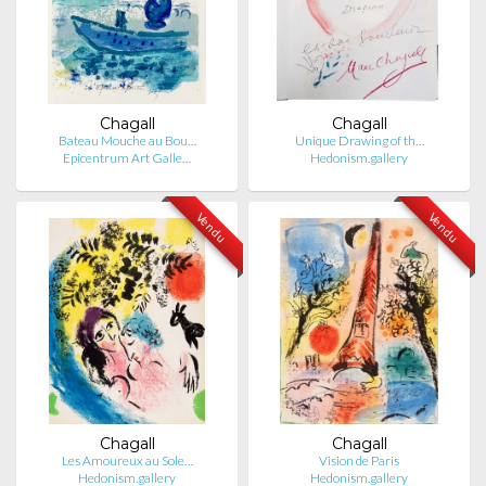
Chagall
Chagall
Bateau Mouche au Bou…
Unique Drawing of th…
Epicentrum Art Galle…
Hedonism.gallery
Vendu
Vendu
Chagall
Chagall
Les Amoureux au Sole…
Vision de Paris
Hedonism.gallery
Hedonism.gallery