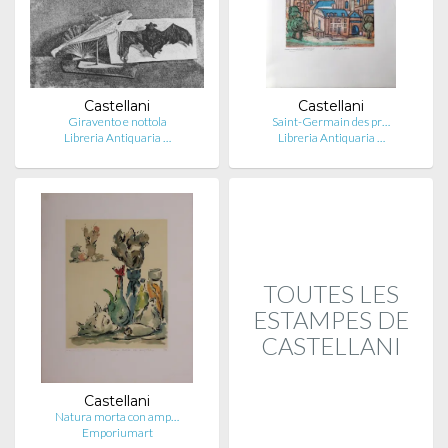
Castellani
Castellani
Giravento e nottola
Saint-Germain des pr…
Libreria Antiquaria …
Libreria Antiquaria …
TOUTES LES
ESTAMPES DE
CASTELLANI
Castellani
Natura morta con amp…
Emporiumart