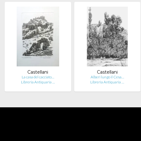
Castellani
Castellani
La casa del cacciato…
Alberi lungo il Cesa…
Libreria Antiquaria …
Libreria Antiquaria …