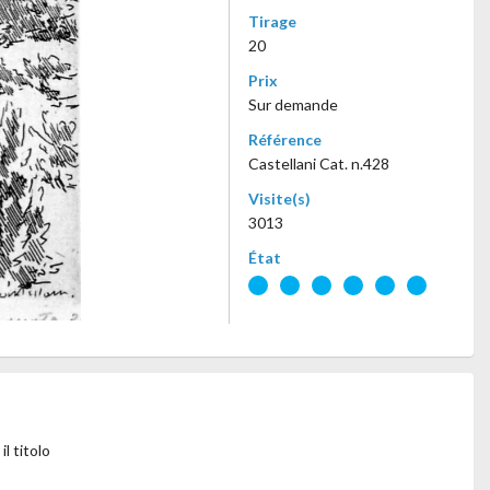
Tirage
20
Prix
Sur demande
Référence
Castellani Cat. n.428
Visite(s)
3013
État
l titolo