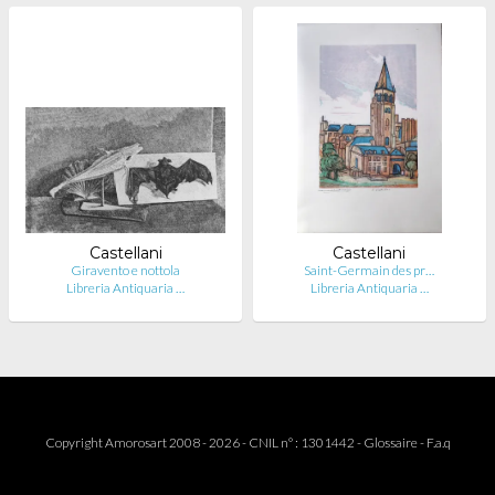
Castellani
Castellani
Giravento e nottola
Saint-Germain des pr…
Libreria Antiquaria …
Libreria Antiquaria …
Copyright Amorosart 2008 - 2026 - CNIL n° : 1301442 -
Glossaire
-
F.a.q