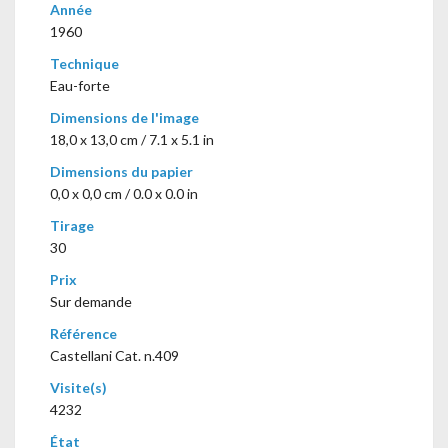
Année
1960
Technique
Eau-forte
Dimensions de l'image
18,0 x 13,0 cm / 7.1 x 5.1 in
Dimensions du papier
0,0 x 0,0 cm / 0.0 x 0.0 in
Tirage
30
Prix
Sur demande
Référence
Castellani Cat. n.409
Visite(s)
4232
État