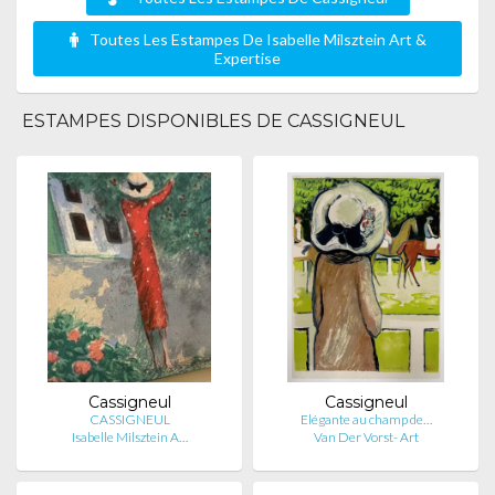
Toutes Les Estampes De Isabelle Milsztein Art &
Expertise
ESTAMPES DISPONIBLES DE CASSIGNEUL
Cassigneul
Cassigneul
CASSIGNEUL
Elégante au champ de…
Isabelle Milsztein A…
Van Der Vorst- Art