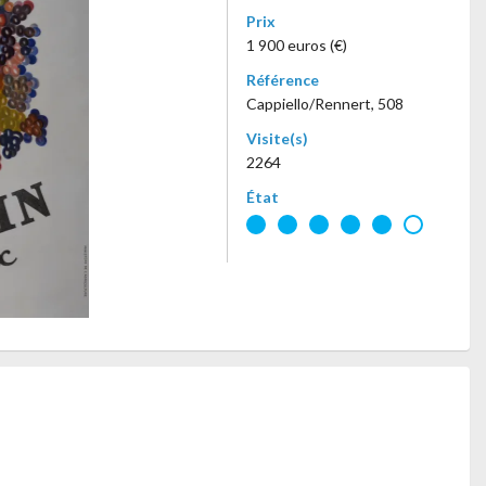
Prix
1 900 euros (€)
Référence
Cappiello/Rennert, 508
Visite(s)
2264
État