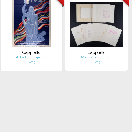
Cappiello
Cappiello
Arts et techniques, …
Miroir à deux faces,…
Ncag
Ncag