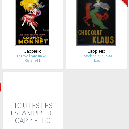
Cappiello
Cappiello
Du soleil dans un ve…
Chocolat Klaus, 1903
Galerie41
Ncag
TOUTES LES
ESTAMPES DE
CAPPIELLO