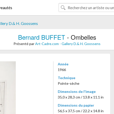
eautés
llery D.& H. Goossens
Bernard BUFFET
- Ombelles
Présenté par
Art-Cadre.com - Gallery D.& H. Goossens
Année
1966
Technique
Pointe-sèche
Dimensions de l'image
35,0 x 28,3 cm / 13.8 x 11.1 in
Dimensions du papier
56,5 x 37,5 cm / 22.2 x 14.8 in