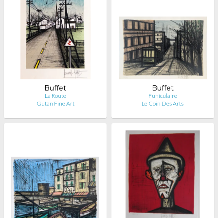
Buffet
Buffet
La Route
Funiculaire
Gutan Fine Art
Le Coin Des Arts