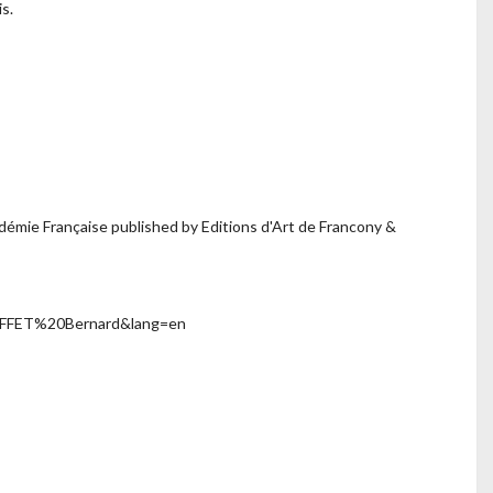
s.
émie Française published by Editions d'Art de Francony &
BUFFET%20Bernard&lang=en