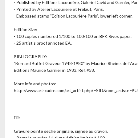
- Published by Editions Lacourière, Galerie David and Garnier, Pari
- Printed by Atelier Lacourière et Frélaut, Paris.
- Embossed stamp "Edition Lacourière Paris", lower left corner.
Edition Size:
- 100 copies numbered 1/100 to 100/100 on BFK Rives paper.
- 25 artist's proof annoted EA.
BIBLIOGRAPHY:
"Bernard Buffet Graveur 1948-1980" by Maurice Rheims de l’Acad
Editions Maurice Garnier in 1983. Ref. #58.
More info and photos:
http://www.art-cadre.com/art_artist.php?=SID&nom_artiste=
FR:
Gravure pointe sèche originale, signée au crayon.
- Porte le numéro 11 d'une édition limitée à 100.