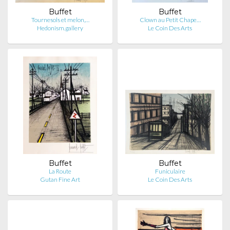
Buffet
Buffet
Tournesols et melon,…
Clown au Petit Chape…
Hedonism.gallery
Le Coin Des Arts
Buffet
Buffet
La Route
Funiculaire
Gutan Fine Art
Le Coin Des Arts