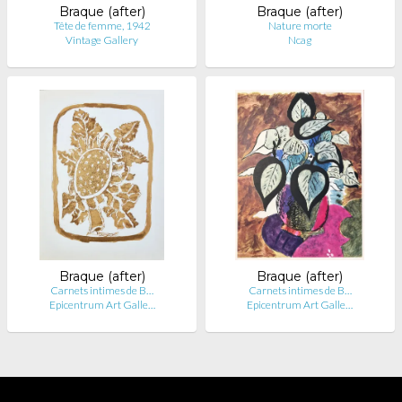
Braque (after)
Braque (after)
Tête de femme, 1942
Nature morte
Vintage Gallery
Ncag
Braque (after)
Braque (after)
Carnets intimes de B…
Carnets intimes de B…
Epicentrum Art Galle…
Epicentrum Art Galle…