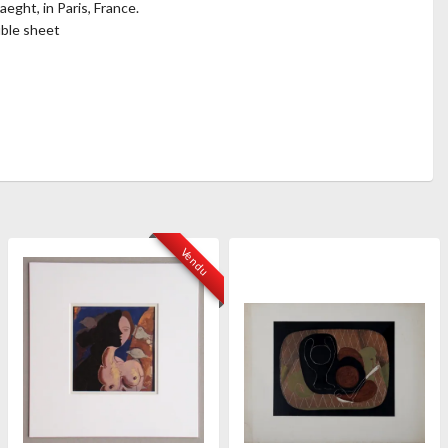
eght, in Paris, France.
uble sheet
Vendu