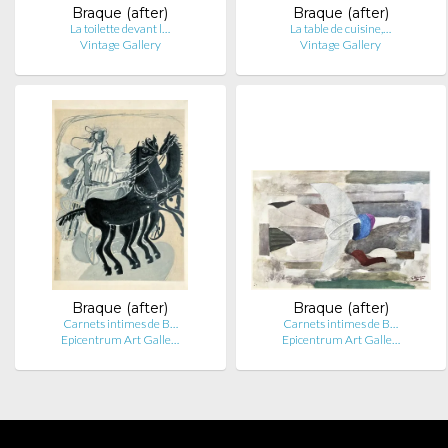
Braque (after)
Braque (after)
La toilette devant l…
La table de cuisine,…
Vintage Gallery
Vintage Gallery
Braque (after)
Braque (after)
Carnets intimes de B…
Carnets intimes de B…
Epicentrum Art Galle…
Epicentrum Art Galle…