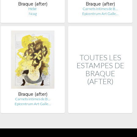
Braque (after)
Braque (after)
Hébé
Carnets intimes de B…
Ncag
Epicentrum Art Galle…
TOUTES LES
ESTAMPES DE
BRAQUE
(AFTER)
Braque (after)
Carnets intimes de B…
Epicentrum Art Galle…