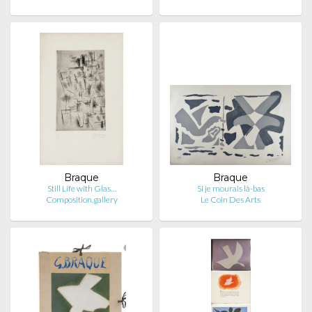
Braque
Braque
Still Life with Glas…
Si je mourais là-bas
Composition.gallery
Le Coin Des Arts