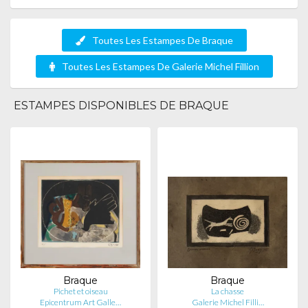
Toutes Les Estampes De Braque
Toutes Les Estampes De Galerie Michel Fillion
ESTAMPES DISPONIBLES DE BRAQUE
Braque
Braque
Pichet et oiseau
La chasse
Epicentrum Art Galle…
Galerie Michel Filli…