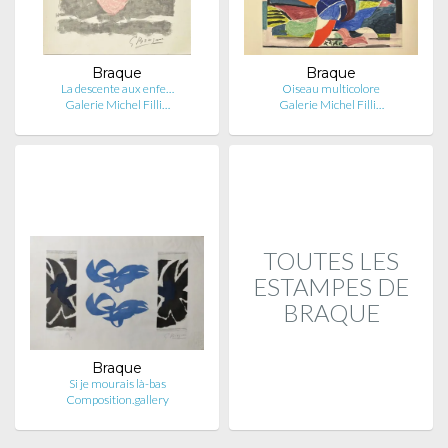
Braque
Braque
La descente aux enfe…
Oiseau multicolore
Galerie Michel Filli…
Galerie Michel Filli…
TOUTES LES
ESTAMPES DE
BRAQUE
Braque
Si je mourais là-bas
Composition.gallery