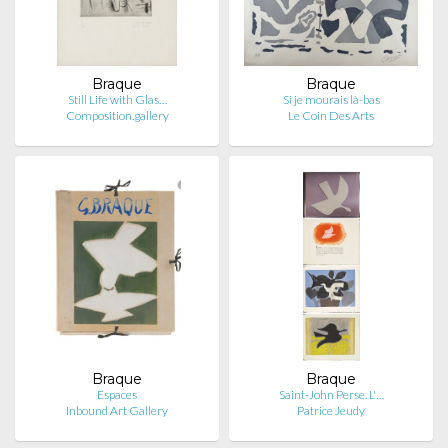
Braque
Braque
Still Life with Glas…
Si je mourais là-bas
Composition.gallery
Le Coin Des Arts
Braque
Braque
Espaces
Saint-John Perse. L'…
Inbound Art Gallery
Patrice Jeudy