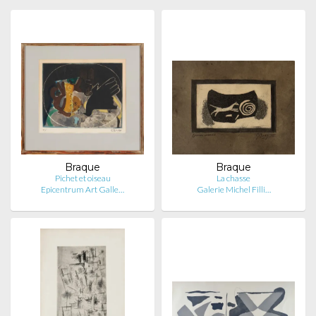
Braque
Braque
Pichet et oiseau
La chasse
Epicentrum Art Galle…
Galerie Michel Filli…