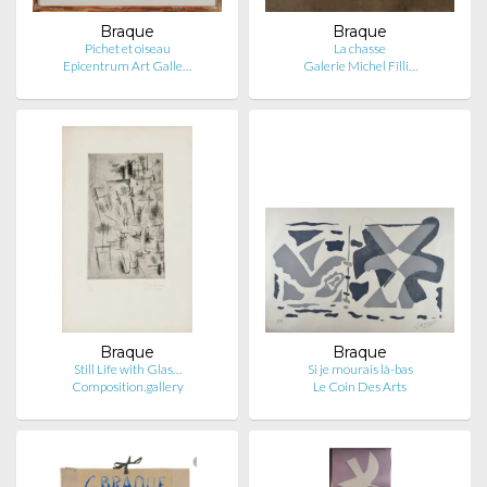
Braque
Braque
Pichet et oiseau
La chasse
Epicentrum Art Galle…
Galerie Michel Filli…
Braque
Braque
Still Life with Glas…
Si je mourais là-bas
Composition.gallery
Le Coin Des Arts