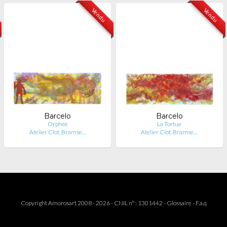
Vendu
Vendu
Barcelo
Barcelo
Orphée
La Tortue
Atelier Clot, Bramse…
Atelier Clot, Bramse…
Copyright Amorosart 2008 - 2026 - CNIL n° : 1301442 -
Glossaire
-
F.a.q