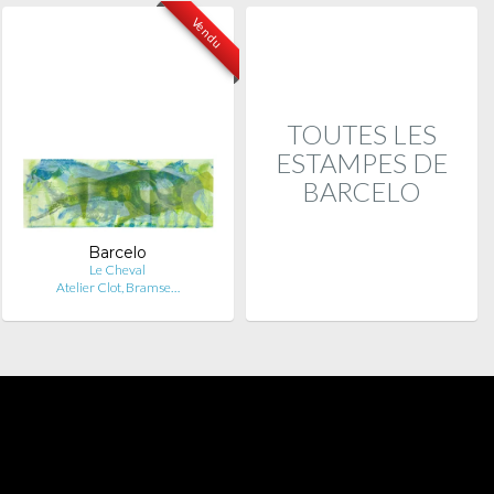
Vendu
TOUTES LES
ESTAMPES DE
BARCELO
Barcelo
Le Cheval
Atelier Clot, Bramse…