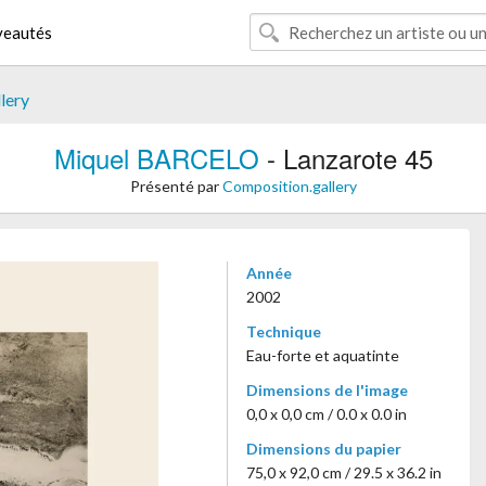
eautés
lery
Miquel BARCELO
- Lanzarote 45
Présenté par
Composition.gallery
Année
2002
Technique
Eau-forte et aquatinte
Dimensions de l'image
0,0 x 0,0 cm / 0.0 x 0.0 in
Dimensions du papier
75,0 x 92,0 cm / 29.5 x 36.2 in