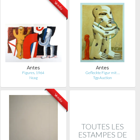
Vendu
Antes
Antes
Figures, 1964
Gefleckte Figur mit …
Ncag
Tgp Auction
Vendu
TOUTES LES
ESTAMPES DE