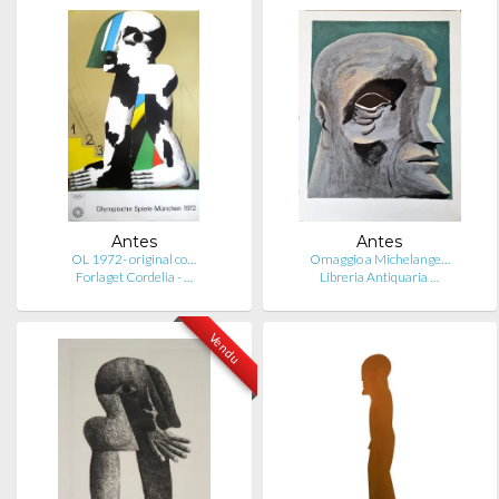
Antes
Antes
OL 1972- original co…
Omaggio a Michelange…
Forlaget Cordelia - …
Libreria Antiquaria …
Vendu