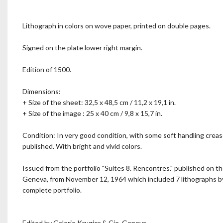
Lithograph in colors on wove paper, printed on double pages.
Signed on the plate lower right margin.
Edition of 1500.
Dimensions:
+ Size of the sheet: 32,5 x 48,5 cm / 11,2 x 19,1 in.
+ Size of the image : 25 x 40 cm / 9,8 x 15,7 in.
Condition: In very good condition, with some soft handling creas
published. With bright and vivid colors.
Issued from the portfolio "Suites 8. Rencontres." published on th
Geneva, from November 12, 1964 which included 7 lithographs by v
complete portfolio.
Edited by Galerie Krugier & Cie, Geneva.