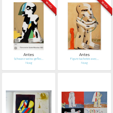
Vendu
Vendu
Antes
Antes
Schwarz-weiss-geflec…
Figure tachetée avec…
Ncag
Ncag