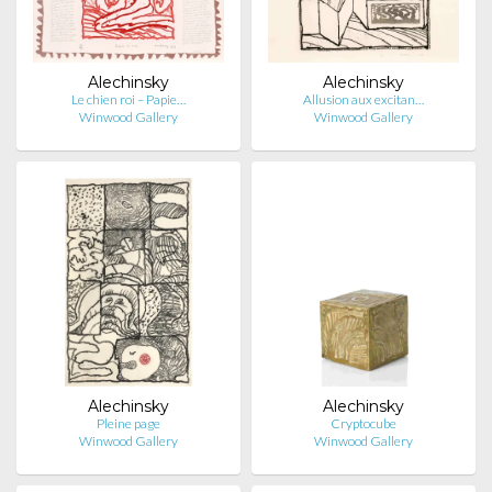
Alechinsky
Alechinsky
Le chien roi – Papie…
Allusion aux excitan…
Winwood Gallery
Winwood Gallery
Alechinsky
Alechinsky
Pleine page
Cryptocube
Winwood Gallery
Winwood Gallery