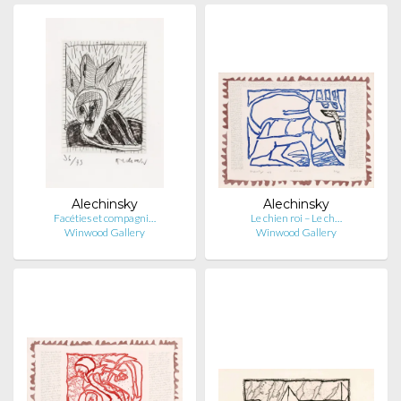
Alechinsky
Alechinsky
Facéties et compagni…
Le chien roi – Le ch…
Winwood Gallery
Winwood Gallery