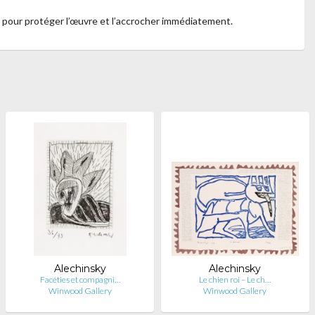
, pour protéger l’œuvre et l’accrocher immédiatement.
Alechinsky
Alechinsky
Facéties et compagni…
Le chien roi – Le ch…
Winwood Gallery
Winwood Gallery