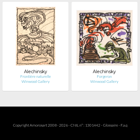
Alechinsky
Alechinsky
Frontière naturelle
Forgeron
Winwood Gallery
Winwood Gallery
Copyright Amorosart 2008 - 2026 - CNIL n° : 1301442 -
Glossaire
-
F.a.q