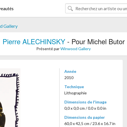
eautés
 Gallery
Pierre ALECHINSKY
- Pour Michel Butor
Présenté par
Winwood Gallery
Année
2010
Technique
Lithographie
Dimensions de l'image
0,0 x 0,0 cm / 0.0 x 0.0 in
Dimensions du papier
60,0 x 42,5 cm / 23.6 x 16.7 in