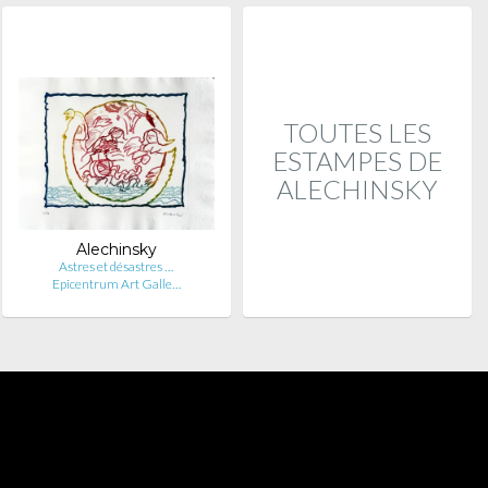
TOUTES LES
ESTAMPES DE
ALECHINSKY
Alechinsky
Astres et désastres …
Epicentrum Art Galle…