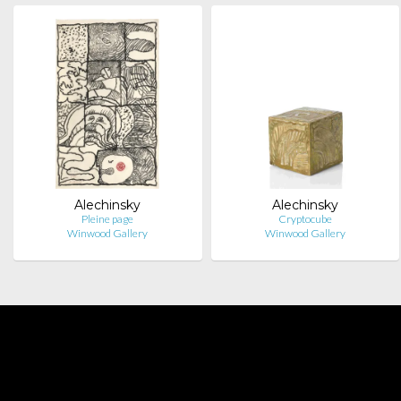
Alechinsky
Alechinsky
Pleine page
Cryptocube
Winwood Gallery
Winwood Gallery