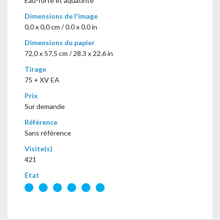
Eau-forte et aquatinte
Dimensions de l'image
0,0 x 0,0 cm / 0.0 x 0.0 in
Dimensions du papier
72,0 x 57,5 cm / 28.3 x 22.6 in
Tirage
75 + XV EA
Prix
Sur demande
Référence
Sans référence
Visite(s)
421
État