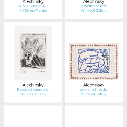
Alechinsky
Alechinsky
Coupe du Monde 82 - …
Assiette à dessert
Art Riviera Trading
Winwood Gallery
Alechinsky
Alechinsky
Facéties et compagni…
Le chien roi – Le ch…
Winwood Gallery
Winwood Gallery