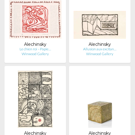
Alechinsky
Alechinsky
Le chien roi – Papie…
Allusion aux excitan…
Winwood Gallery
Winwood Gallery
Alechinsky
Alechinsky