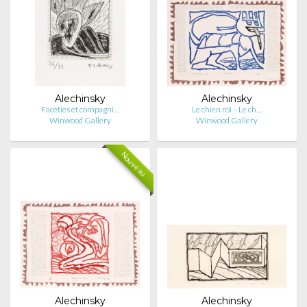
Alechinsky
Alechinsky
Facéties et compagni…
Le chien roi – Le ch…
Winwood Gallery
Winwood Gallery
Nouveau
Alechinsky
Alechinsky