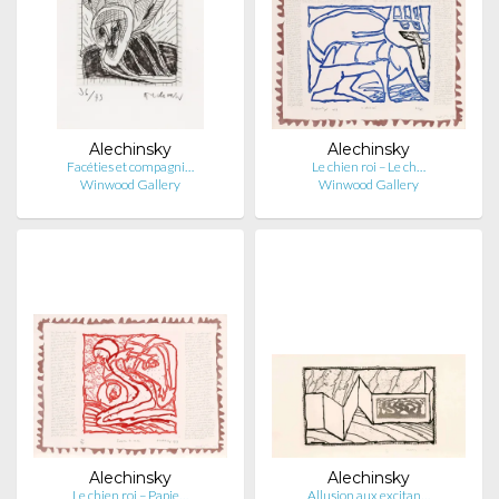
Alechinsky
Alechinsky
Facéties et compagni…
Le chien roi – Le ch…
Winwood Gallery
Winwood Gallery
Alechinsky
Alechinsky
Le chien roi – Papie…
Allusion aux excitan…