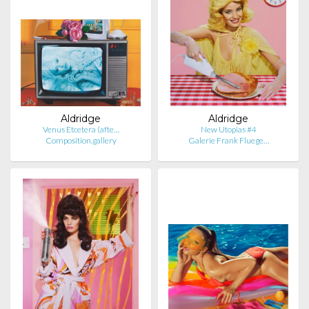
Aldridge
Aldridge
Venus Etcetera (afte…
New Utopias #4
Composition.gallery
Galerie Frank Fluege…