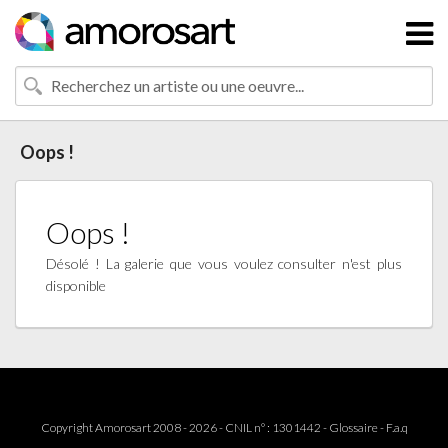
Oops !
Oops !
Désolé ! La galerie que vous voulez consulter n'est plus
disponible
Copyright Amorosart 2008 - 2026 - CNIL n° : 1301442 -
Glossaire
-
F.a.q