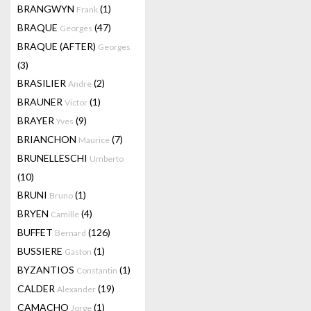
BRANGWYN
(1)
Frank
BRAQUE
(47)
Georges
BRAQUE (AFTER)
Georges
(3)
BRASILIER
(2)
Andre
BRAUNER
(1)
Victor
BRAYER
(9)
Yves
BRIANCHON
(7)
Maurice
BRUNELLESCHI
Umberto
(10)
BRUNI
(1)
Bruno
BRYEN
(4)
Camille
BUFFET
(126)
Bernard
BUSSIERE
(1)
Gaston
BYZANTIOS
(1)
Constantin
CALDER
(19)
Alexander
CAMACHO
(1)
Jorge