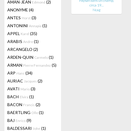
Paysan dans un champ,
AMAN-JEAN
(2)
Edmond
circa 19…
ANONYME
(4)
Ncag
ANTES
(3)
Horst
ANTONINI
(1)
Annapia
APPEL
(35)
Karel
ARABIS
(1)
Andre
ARCANGELO
(2)
ARDEN-QUIN
(1)
Carmelo
ARMAN
(5)
Pierre Fernandez
ARP
(34)
Hans
AURIAC
(2)
Jacques
AVATI
(3)
Mario
BACH
(1)
Elvira
BACON
(2)
Francis
BAERTLING
(1)
Olle
BAJ
(9)
Enrico
BALDESSARI
(1)
John