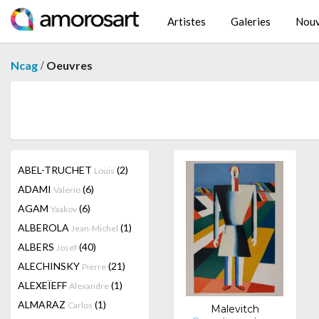
Artistes
Galeries
Nouv
/
Ncag
Oeuvres
ABEL-TRUCHET
(2)
Louis
ADAMI
(6)
Valerio
AGAM
(6)
Yaakov
ALBEROLA
(1)
Jean-Michel
ALBERS
(40)
Josef
ALECHINSKY
(21)
Pierre
ALEXEÏEFF
(1)
Alexandre
ALMARAZ
(1)
Carlos
Malevitch