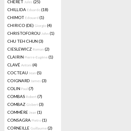
CHERET
(25)
Jules
CHILLIDA
(18)
Eduardo
CHIMOT
(1)
Edouard
CHIRICO (DE)
(4)
Giorgio
CHRISTOFOROU
(1)
John
CHU TEH CHUN
(3)
CIESLEWICZ
(2)
Roman
CLAIRIN
(1)
Pierre-Eugène
CLAVÉ
(4)
Antoni
COCTEAU
(5)
Jean
COIGNARD
(3)
James
COLIN
(7)
Paul
COMBAS
(7)
Robert
COMBAZ
(3)
Gisbert
COMMÈRE
(1)
Jean
CONSAGRA
(1)
Pietro
CORNEILLE
(2)
Guillaume