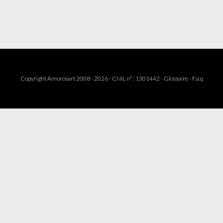
Copyright Amorosart 2008 - 2026 - CNIL n° : 1301442 -
Glossaire
-
F.a.q