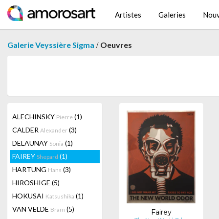
Artistes
Galeries
Nouv
/
Galerie Veyssière Sigma
Oeuvres
ALECHINSKY
(1)
Pierre
CALDER
(3)
Alexander
DELAUNAY
(1)
Sonia
FAIREY
(1)
Shepard
HARTUNG
(3)
Hans
HIROSHIGE
(5)
HOKUSAI
(1)
Katsushika
VAN VELDE
(5)
Bram
Fairey