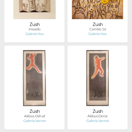
Zush
Zush
Insuedo
Cambio 16
Galerie Hus
Galerie Hus
Zush
Zush
Aldous Odrud
Aldous Deroc
Galería Varron
Galería Varron