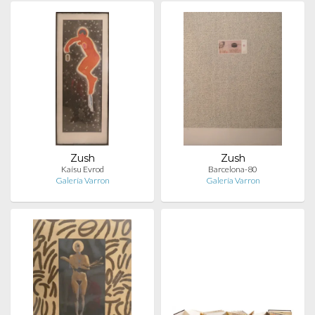
Zush
Zush
Kaísu Evrod
Barcelona-80
Galería Varron
Galería Varron