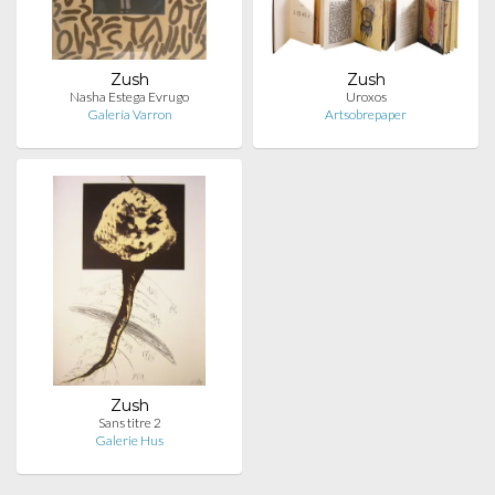
Zush
Zush
Nasha Estega Evrugo
Uroxos
Galería Varron
Artsobrepaper
Zush
Sans titre 2
Galerie Hus