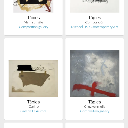
Tàpies
Tàpies
Main sur tête
Composición
Composition.gallery
Michael Lisi / Contemporary Art
Tàpies
Tàpies
Cartró
Cruz Vermella
Galería La Aurora
Composition.gallery