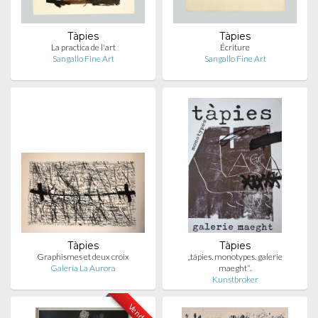
Tàpies
Tàpies
La practica de l'art
Écriture
Sangallo Fine Art
Sangallo Fine Art
Tàpies
Tàpies
Graphismes et deux croix
„tápies. monotypes. galerie
Galería La Aurora
maeght“.
Kunstbroker
Vendu