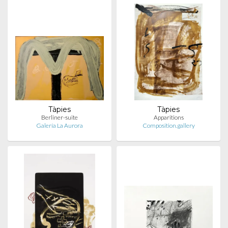
Tàpies
Tàpies
Berliner-suite
Apparitions
Galería La Aurora
Composition.gallery