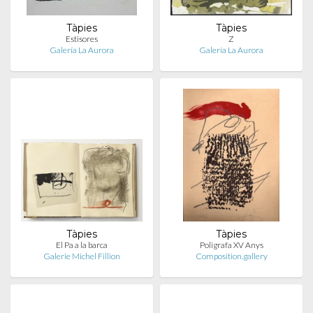
Tàpies
Tàpies
Estisores
Z
Galería La Aurora
Galería La Aurora
Tàpies
Tàpies
El Pa a la barca
Poligrafa XV Anys
Galerie Michel Fillion
Composition.gallery