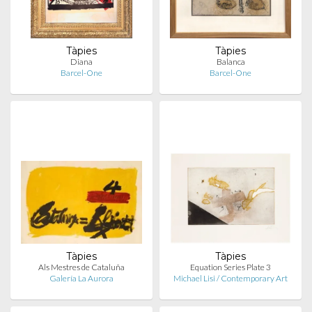
Tàpies
Tàpies
Diana
Balanca
Barcel-One
Barcel-One
Tàpies
Tàpies
Als Mestres de Cataluña
Equation Series Plate 3
Galería La Aurora
Michael Lisi / Contemporary Art