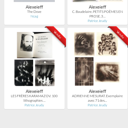
Alexeïeff
Alexeïeff
The Dove
C. Baudelaire. PETITS POÈMES EN
Ncag
PROSE. 3…
Patrice Jeudy
Vendu
Vendu
Alexeïeff
Alexeïeff
LES FRÈRES KARAMAZOV. 100
ADRIENNE MESURAT. Exemplaire
lithographies …
avec 71 des…
Patrice Jeudy
Patrice Jeudy