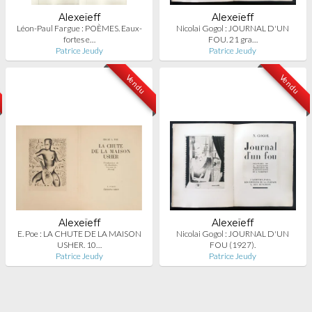
Alexeïeff
Alexeïeff
Léon-Paul Fargue : POÈMES. Eaux-
Nicolai Gogol : JOURNAL D'UN
fortes e…
FOU. 21 gra…
Patrice Jeudy
Patrice Jeudy
Vendu
Vendu
Alexeïeff
Alexeïeff
E. Poe : LA CHUTE DE LA MAISON
Nicolai Gogol : JOURNAL D'UN
USHER. 10…
FOU (1927).
Patrice Jeudy
Patrice Jeudy