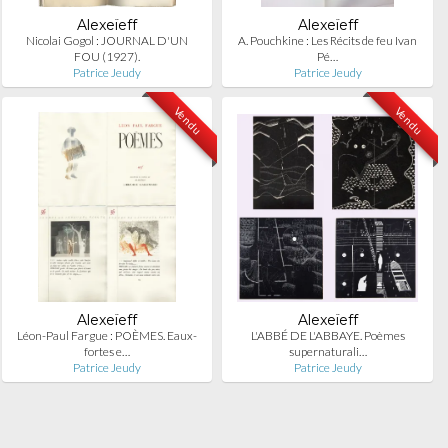
Alexeïeff
Alexeïeff
Nicolai Gogol : JOURNAL D'UN
A. Pouchkine : Les Récits de feu Ivan
FOU (1927).
Pé…
Patrice Jeudy
Patrice Jeudy
Vendu
Vendu
Alexeïeff
Alexeïeff
Léon-Paul Fargue : POÈMES. Eaux-
L'ABBÉ DE L'ABBAYE. Poèmes
fortes e…
supernaturali…
Patrice Jeudy
Patrice Jeudy