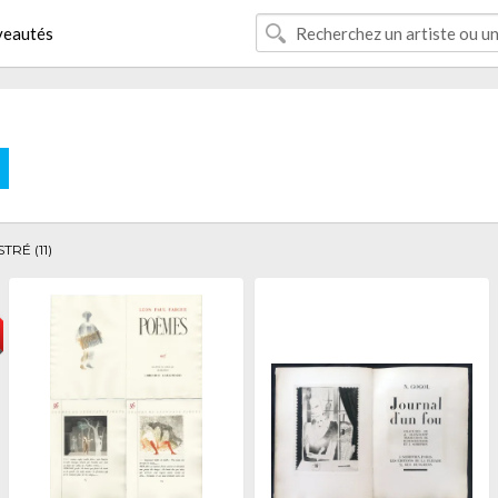
eautés
E
TRÉ (11)